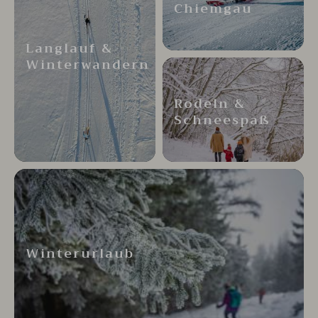
Chiemgau
Langlauf &
Winterwandern
Rodeln &
Schneespaß
Winterurlaub