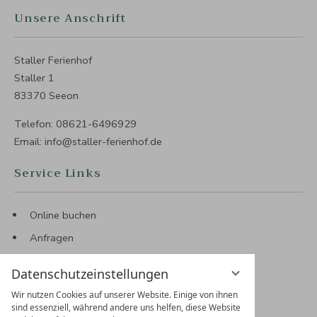
Unsere Anschrift
Staller Ferienhof
Staller 1
83370 Seeon
Telefon:
08621-6496929
Email:
info@staller-ferienhof.de
Service Links
Online buchen
Anfragen
Gutscheine
Datenschutzeinstellungen
Anfahrt & Kontakt
Wir nutzen Cookies auf unserer Website. Einige von ihnen
sind essenziell, während andere uns helfen, diese Website
Social Media