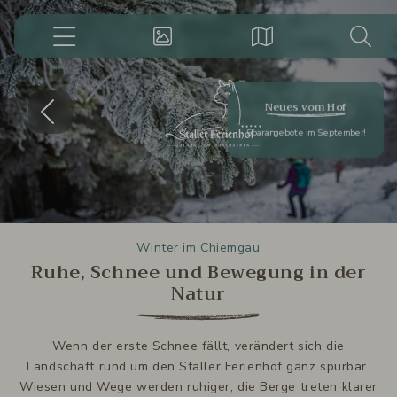
08621-
6496929
Menü
Impressionen
Lage
Suche
Suchbegriff
Suchen
eingeben
Vorheriges
Näc
Neues vom Hof
Sparangebote im September!
Winter im Chiemgau
Ruhe, Schnee und Bewegung in der
Natur
Wenn der erste Schnee fällt, verändert sich die
Landschaft rund um den Staller Ferienhof ganz spürbar.
Wiesen und Wege werden ruhiger, die Berge treten klarer