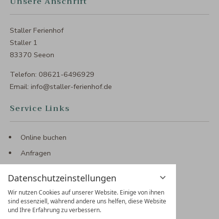
Unsere Anschrift
Staller Ferienhof
Staller 1
83370 Seeon
Telefon:
08621-6496929
Email:
info@staller-ferienhof.de
Service Links
Online buchen
Anfragen
Gutscheine
Datenschutzeinstellungen
Anfahrt & Kontakt
Wir nutzen Cookies auf unserer Website. Einige von ihnen
sind essenziell, während andere uns helfen, diese Website
Social Media
und Ihre Erfahrung zu verbessern.