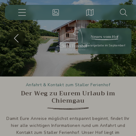
08621-
6496929
Menü
Impressionen
Lage
Suche
Suchbegriff
Suchen
eingeben
Vorheriges
Näc
Neues vom Hof
Sparangebote im September!
Anfahrt & Kontakt zum Staller Ferienhof
Der Weg zu Eurem Urlaub im
Chiemgau
Damit Eure Anreise möglichst entspannt beginnt, findet Ihr
hier alle wichtigen Informationen rund um Anfahrt und
Kontakt zum Staller Ferienhof. Unser Hof liegt im