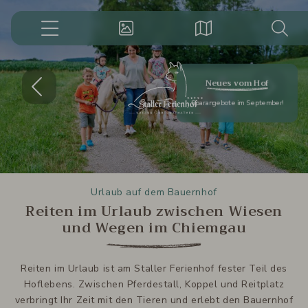
08621-
6496929
Menü
Impressionen
Lage
Suche
Suchbegriff
Suchen
eingeben
Vorheriges
Näc
Neues vom Hof
Sparangebote im September!
Urlaub auf dem Bauernhof
Reiten im Urlaub zwischen Wiesen
und Wegen im Chiemgau
Reiten im Urlaub ist am Staller Ferienhof fester Teil des
Hoflebens. Zwischen Pferdestall, Koppel und Reitplatz
verbringt Ihr Zeit mit den Tieren und erlebt den Bauernhof